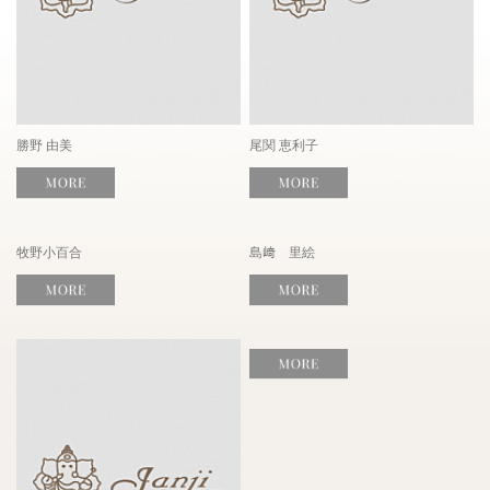
勝野 由美
尾関 恵利子
牧野小百合
島﨑 里絵